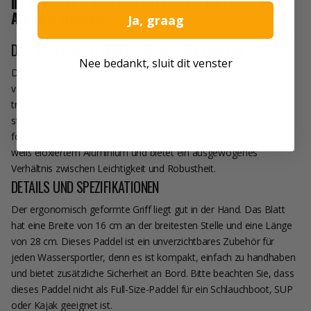
IDEAL FÜR DEN AUSFLUG MIT FAMILIE UND FREUNDEN
AUF DEM WASSER
Ja, graag
DAS IDEALE HILFSPADDEL FÜR AUF DEM WASSER
Nee bedankt, sluit dit venster
Dieses Teleskop-Paddel von EvoNautic ist von 55 cm bis 107 cm
verstellbar. Durch das Teleskopdesign ist es leicht zu
transportieren und zu verstauen. Der Griff und das Blatt sind aus
strapazierfähigem schwarzem Kunststoff gefertigt, und der T-
förmige Griff bietet einen bequemen Halt. Der Griff besteht aus
weiß eloxiertem Aluminium und bietet ein ausgewogenes
Verhältnis zwischen Leichtigkeit und Robustheit.
DETAILS UND SPEZIFIKATIONEN
Der ergonomisch geformte Griff liegt gut in der Hand. Das Blatt
hat eine Breite von 16 cm an der breitesten Stelle und eine Länge
von 28 cm. Dieses Paddel ist ein unverzichtbares Zubehör für
jeden Wassersportler, denn es ist kompakt, einfach zu handhaben
und bietet zusätzliche Sicherheit an Bord. Bitte beachten Sie, dass
dieses Paddel nicht als Full-Size-Paddel für ein Schlauchboot, SUP
oder Kajak geeignet ist.