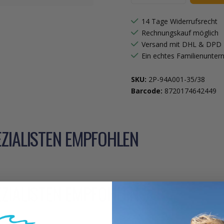
14 Tage Widerrufsrecht
Rechnungskauf möglich
Versand mit DHL & DPD
Ein echtes Familienunte
SKU:
2P-94A001-35/38
Barcode:
8720174642449
ZIALISTEN EMPFOHLEN
ZIALISTEN EMPFOHLEN