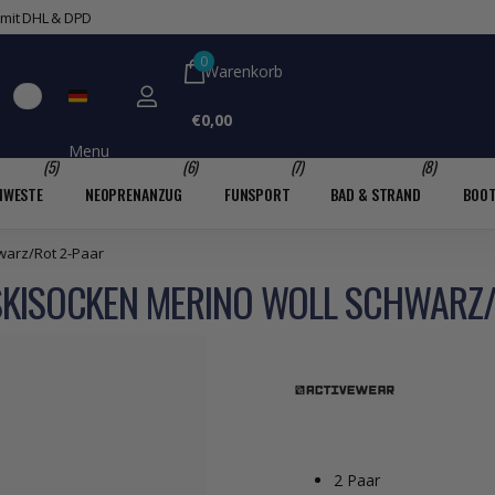
 mit DHL & DPD
0
Warenkorb
€0,00
Menu
(5)
(6)
(7)
(8)
MWESTE
NEOPRENANZUG
FUNSPORT
BAD & STRAND
BOO
warz/Rot 2-Paar
KISOCKEN MERINO WOLL SCHWARZ/
2 Paar