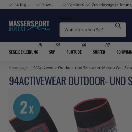
14 Tage Widerrufsrecht & Rechnungskauf
Zuverlässige Lieferung mit DHL & DPD
Familienunternehmen mit Wassersport-Expertise
Zuverlässige Lieferung
Suche
(1)
(2)
(3)
(4)
SEGELBEKLEIDUNG
SUP
FUNTUBE
SURFEN
SCHWIM
Homepage
94Activewear Outdoor- und Skisocken Merino Woll Sch
94ACTIVEWEAR OUTDOOR- UND S