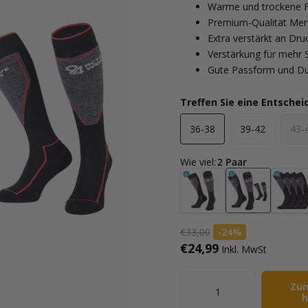
Warme und trockene 
Premium-Qualität Mer
Extra verstärkt an Dr
Verstärkung für mehr St
Gute Passform und Du
Treffen Sie eine Entsche
36-38
39-42
43-
Wie viel
:
2 Paar
€33,00
-24%
€24,99
Inkl. MwSt
Zu
h