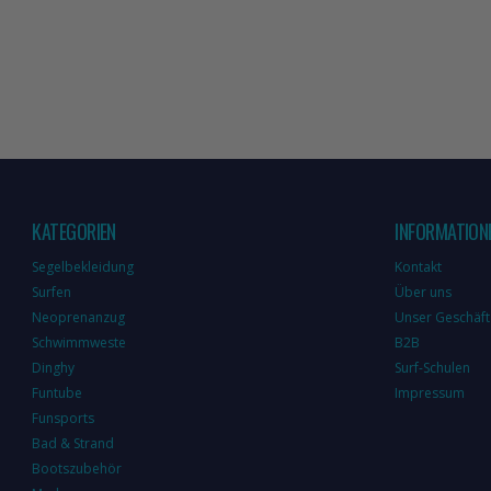
KATEGORIEN
INFORMATION
Segelbekleidung
Kontakt
Surfen
Über uns
Neoprenanzug
Unser Geschäft
Schwimmweste
B2B
Dinghy
Surf-Schulen
Funtube
Impressum
Funsports
Bad & Strand
Bootszubehör