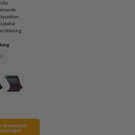
Füße
inowolle
uckpunkten
abilität
rchblutung
idung
46
m Warenkorb
inzufügen