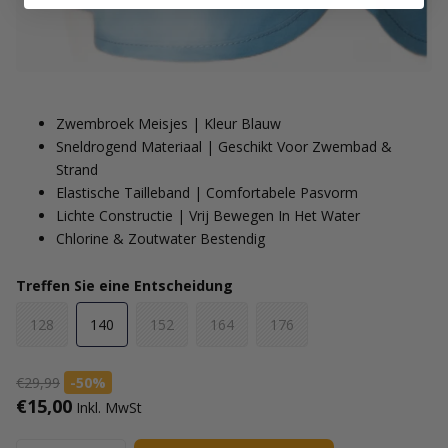
Zwembroek Meisjes | Kleur Blauw
Sneldrogend Materiaal | Geschikt Voor Zwembad &
Strand
Elastische Tailleband | Comfortabele Pasvorm
Lichte Constructie | Vrij Bewegen In Het Water
Chlorine & Zoutwater Bestendig
Treffen Sie eine Entscheidung
128
140
152
164
176
€29,99
-50%
€15,00
Inkl. MwSt