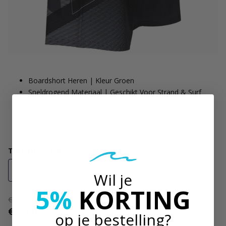
Boardshort Heren | Kleur Groen
Sneldrogend Materiaal | Geschikt Voor Strand & Surf
Elastische Tailleband Met Trekkoord
Lichte Constructie | Vrij Bewegen In Het Water
Chlorine & Zoutwater Bestendig
Treffen Sie eine Entscheidung
29
30
31
32
33
34
36
Wil je
5%
KORTING
€69,99
-71%
€20,00
Inkl. MwSt
op je bestelling?