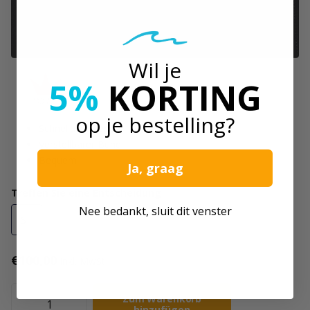
Wil je
5%
KORTING
op je bestelling?
Schnelltrocknend
Verstellbarer Bund
Bequem
Ja, graag
Treffen Sie eine Entscheidung
Nee bedankt, sluit dit venster
S
M
L
XL
XXL
€100,00
Inkl. MwSt
Zum Warenkorb
hinzufügen