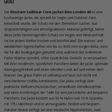
GRAU
Die
Elvstrøm SailWear Crew Jacket Men London 48
ist eine
hochwertige Jacke, die speziell für Segler und Outdoor-Fans
entwickelt wurde, die Schutz vor den Elementen suchen. Aus
strapazierfähigem und atmungsaktivem Material gefertigt, bietet
diese Jacke hervorragenden Schutz vor Regen und Wind und hält
Sie bei jedem Wetter trocken und komfortabel. Die wasser- und
winddichten Eigenschaften von bis zu 3000 mm sorgen dafür, dass
Sie für alle Bedingungen gerüstet sind, während das isolierende
Futter Wärme spendet, ohne zusätzliches Gewicht zu verursachen.
Mit ihrer modernen, sportlichen Passform bietet die Jacke optimale
Bewegungsfreiheit und einen stilvollen Look auf und neben dem
Wasser. Die graue Farbe ist vielseitig und lässt sich leicht mit
verschiedenen Outfits kombinieren. Die Jacke verfügt über
praktische Reißverschlusstaschen, verstellbare Ärmelbündchen
und einen Kordelzug in der Taille für eine persönliche und bequeme
Passform. Die Jacke besteht aus 90 % Nylon und 10 % Spandex
mit TPU-Membran und ist atmungsaktiv, flexibel und bequem.
Darüber hinaus verfügt sie über elastische Rippbündchen, zwei