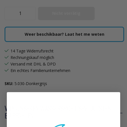
Nicht vorrätig
Weer beschikbaar? Laat het me weten
14 Tage Widerrufsrecht
Rechnungskauf möglich
Versand mit DHL & DPD
Ein echtes Familienunternehmen
SKU:
5.030-Donkergrijs
VON UNSEREN WASSERSPORT SPEZIALISTEN
EMPFOHLEN