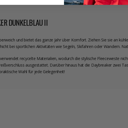
ER DUNKELBLAU II
rweich und bietet das ganze Jahr über Komfort. Ziehen Sie sie an kühlen
cht bei sportlichen Aktivitäten wie Segeln, Skifahren oder Wandern. Natü
rwendet recycelte Materialien, wodurch die stylische Fleeceweste nich
eißverschluss ausgestattet. Darüber hinaus hat die Daybreaker zwei T
praktische Wahl für jede Gelegenheit!