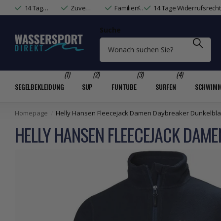
14 Tage Widerrufsrecht & Rechnungskauf
Zuverlässige Lieferung mit DHL & DPD
Familienunternehmen mit Wassersport-Expertise
14 Tage Widerrufsrech
Suche
(1)
(2)
(3)
(4)
SEGELBEKLEIDUNG
SUP
FUNTUBE
SURFEN
SCHWIM
Homepage
Helly Hansen Fleecejack Damen Daybreaker Dunkelblau
HELLY HANSEN FLEECEJACK DAME