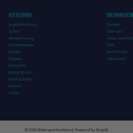
KATEGORIEN
INFORMATION
Segelbekleidung
Kontakt
Surfen
Über uns
Neoprenanzug
Unser Geschäft
Schwimmweste
B2B
Dinghy
Surf-Schulen
Funtube
Impressum
Funsports
Bad & Strand
Bootszubehör
Marken
Outlet
©
2026
Watersportsonline.nl, Powered by Shopify