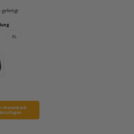
 gefertigt
idung
XL
m Warenkorb
inzufügen