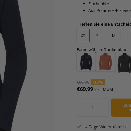
Flachnähte
Aus Polartec¬Æ Fleece
Treffen Sie eine Entsche
XS
S
M
L
Farbe wählen
:
Dunkelblau
€80,00
-13%
€69,99
Inkl. MwSt
Zu
h
14 Tage Widerrufsrecht