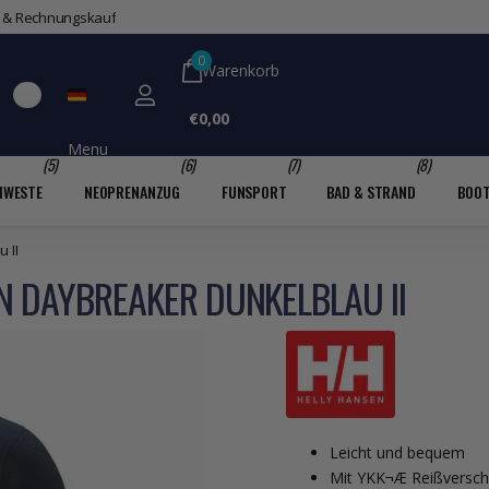
t & Rechnungskauf
0
Warenkorb
€0,00
Menu
(5)
(6)
(7)
(8)
MWESTE
NEOPRENANZUG
FUNSPORT
BAD & STRAND
BOO
 II
N DAYBREAKER DUNKELBLAU II
Leicht und bequem
Mit YKK¬Æ Reißversch