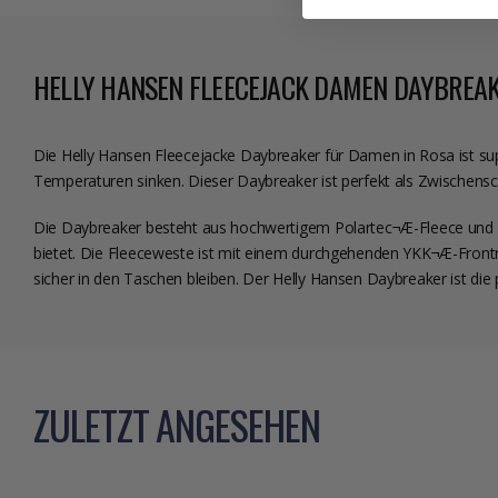
HELLY HANSEN FLEECEJACK DAMEN DAYBREAK
Die Helly Hansen Fleecejacke Daybreaker für Damen in Rosa ist supe
Temperaturen sinken. Dieser Daybreaker ist perfekt als Zwischenschi
Die Daybreaker besteht aus hochwertigem Polartec¬Æ-Fleece und ve
bietet. Die Fleeceweste ist mit einem durchgehenden YKK¬Æ-Frontr
sicher in den Taschen bleiben. Der Helly Hansen Daybreaker ist die 
ZULETZT ANGESEHEN