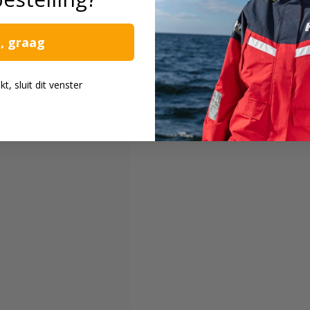
a, graag
, sluit dit venster