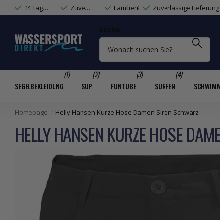
14 Tage Widerrufsrecht & Rechnungskauf
Zuverlässige Lieferung mit DHL & DPD
Familienunternehmen mit Wassersport-Expertise
Familienunt
Suche
(1)
(2)
(3)
(4)
SEGELBEKLEIDUNG
SUP
FUNTUBE
SURFEN
SCHWIM
Homepage
Helly Hansen Kurze Hose Damen Siren Schwarz
HELLY HANSEN KURZE HOSE DAM