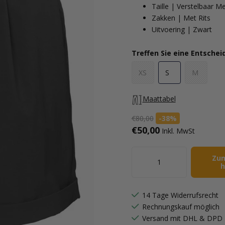
Taille | Verstelbaar M
Zakken | Met Rits
Uitvoering | Zwart
Treffen Sie eine Entsche
XS
S
M
Maattabel
€80,00
-38%
€50,00
Inkl. MwSt
Zu
h
14 Tage Widerrufsrecht
Rechnungskauf möglich
Versand mit DHL & DPD