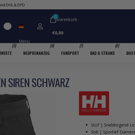
ernehmen mit Wassersport-Expertise
0
Warenkorb
€0,00
Menu
(5)
(6)
(7)
(8)
MWESTE
NEOPRENANZUG
FUNSPORT
BAD & STRAND
BOO
EN SIREN SCHWARZ
Stof | Sneldrogend Li
Snit | Sportief Dames