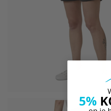
W
5%
K
op je 