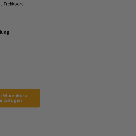
et Trekkoord
idung
m Warenkorb
inzufügen