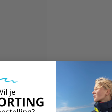
il je
ORTING
bestelling?