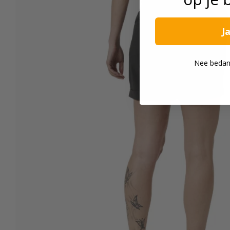
J
Nee bedankt