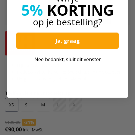
5%
KORTING
op je bestelling?
Ja, graag
Nee bedankt, sluit dit venster
High Stretch Neopren
Flatlock-Nähte, halber Reißverschluss mit YKK-Zipper
Hergestellt aus recyceltem Material
Treffen Sie eine Entscheidung
XS
S
M
L
XL
€130,00
-31%
€90,00
Inkl. MwSt