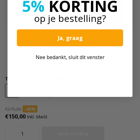
5%
KORTING
op je bestelling?
Ja, graag
Einzigartiges Design
Frontreißverschluss
ECOflex 2 Material
Nee bedankt, sluit dit venster
Leichte Knieschoner
Treffen Sie eine Entscheidung
M
L
XL
€275,00
-45%
€150,00
Inkl. MwSt
Nicht vorrätig