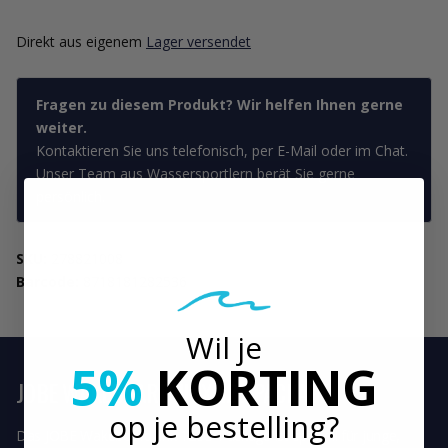
Direkt aus eigenem
Lager versendet
Fragen zu diesem Produkt? Wir helfen Ihnen gerne
weiter.
Kontaktieren Sie uns telefonisch, per E-Mail oder im Chat.
Unser Team aus Wassersportlern berät Sie gerne
persönlich.
SKU:
278821008
Barcode:
8718181282536
Wil je
5%
KORTING
JOBE WAKEBOARD JINX 128 PACKAGE
op je bestelling?
Das JOBE Wakeboard Jinx 128Õ Package ist speziell für junge,