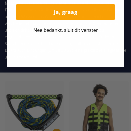
fanatische Wakeboarder gemacht! Das Board hat zwei geformte
Finnen und eine zusätzliche Finne für gute Kontrolle und Griffigkeit
Ja, graag
auf dem Wasser. Das Wakeboard ist ein kontinuierlicher Rocker,
was bedeutet, dass dieser Shape eine geringere Oberfläche hat
Nee bedankt, sluit dit venster
und sich daher leicht dreht. Das Jinx-Board ist dank des
eingespritzten Schaumkerns sehr stabil, sodass die Kinder viel
Spaß haben können! Im Lieferumfang enthalten sind neben dem
Board auch Bindungen (Größe 33-39), eine praktische Tragetasche
und ein Wake-Seil!