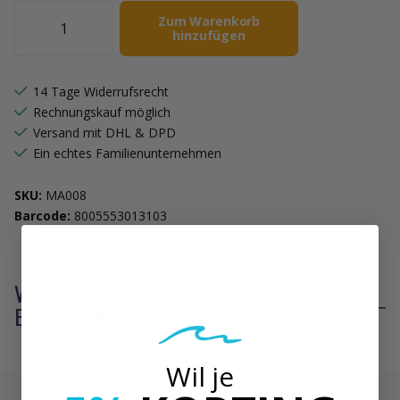
Zum Warenkorb
hinzufügen
14 Tage Widerrufsrecht
Rechnungskauf möglich
Versand mit DHL & DPD
Ein echtes Familienunternehmen
SKU:
MA008
Barcode:
8005553013103
VON UNSEREN WASSERSPORT SPEZIALISTEN
EMPFOHLEN
Wil je