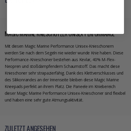
MAGIC MARINE KNIESCHÜTZER UNISEX PERFORMANCE
Mit diesen Magic Marine Performance Unisex-Knieschonern
werden Sie nach dem Segeln nie wieder wunde Knie haben. Diese
Performance-Knieschoner bestehen aus Kevlar, 40% M-Flex-
Neopren und stoßdämpfendem Schaumstoff. Das macht diese
Knieschoner sehr strapazierfähig. Dank des Klettverschlusses und
des Silikonrandes an der Innenseite bleiben diese Magic Marine
Kneepads perfekt an ihrem Platz. Die Paneele im Kniebereich
dieser Magic Marine Performance Unisex-Knieschoner sind flexibel
und haben eine sehr gute Atmungsaktivität.
ZULETZT ANGESEHEN