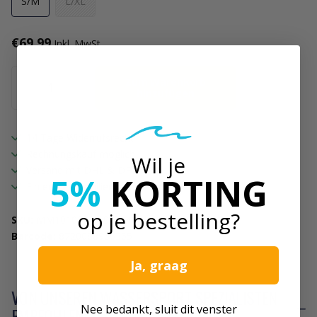
S/M
L/XL
€69,99
Inkl. MwSt
Zum Warenkorb
hinzufügen
14 Tage Widerrufsrecht
Rechnungskauf möglich
Wil je
Versand mit DHL & DPD
5%
KORTING
Ein echtes Familienunternehmen
op je bestelling?
SKU:
MM101002-900-S/M
Barcode:
8720088966365
Ja, graag
VON UNSEREN WASSERSPORT SPEZIALISTEN
Nee bedankt, sluit dit venster
EMPFOHLEN