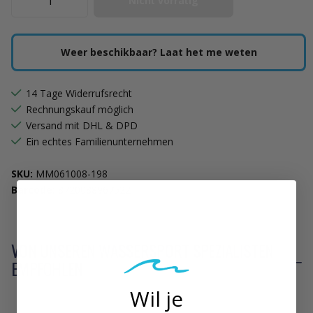
Nicht vorrätig
Weer beschikbaar? Laat het me weten
14 Tage Widerrufsrecht
Rechnungskauf möglich
Versand mit DHL & DPD
Ein echtes Familienunternehmen
SKU:
MM061008-198
Barcode:
8720088967522
VON UNSEREN WASSERSPORT SPEZIALISTEN
EMPFOHLEN
Wil je