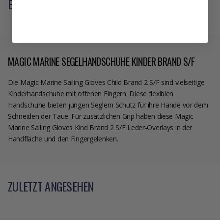
EMPFOHLEN
MAGIC MARINE SEGELHANDSCHUHE KINDER BRAND S/F
Die Magic Marine Sailing Gloves Child Brand 2 S/F sind vielseitige
Kinderhandschuhe mit offenen Fingern. Diese flexiblen
Handschuhe bieten jungen Seglern Schutz für ihre Hände vor dem
Schneiden der Taue. Für zusätzlichen Grip haben diese Magic
Marine Sailing Gloves Kind Brand 2 S/F Leder-Overlays in der
Handfläche und den Fingergelenken.
ZULETZT ANGESEHEN