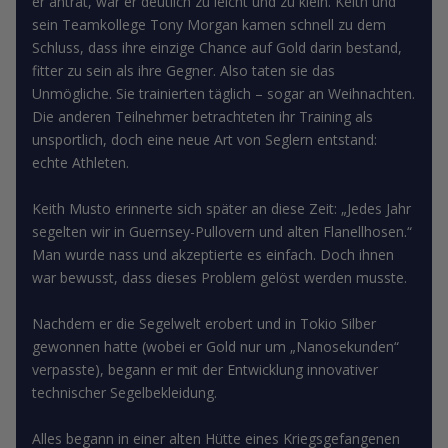
er antrat, war er deutlich zu leicht und zu klein. Keith und
sein Teamkollege Tony Morgan kamen schnell zu dem
Schluss, dass ihre einzige Chance auf Gold darin bestand,
fitter zu sein als ihre Gegner. Also taten sie das
Unmögliche. Sie trainierten täglich – sogar an Weihnachten.
Die anderen Teilnehmer betrachteten ihr Training als
unsportlich, doch eine neue Art von Seglern entstand:
echte Athleten.
Keith Musto erinnerte sich später an diese Zeit: „Jedes Jahr
segelten wir in Guernsey-Pullovern und alten Flanellhosen.“
Man wurde nass und akzeptierte es einfach. Doch ihnen
war bewusst, dass dieses Problem gelöst werden musste.
Nachdem er die Segelwelt erobert und in Tokio Silber
gewonnen hatte (wobei er Gold nur um „Nanosekunden“
verpasste), begann er mit der Entwicklung innovativer
technischer Segelbekleidung.
Alles begann in einer alten Hütte eines Kriegsgefangenen