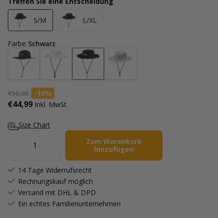
Treffen Sie eine Entscheidung
S/M
L/XL
Farbe
:
Schwarz
€50,00
-10%
€44,99
Inkl. MwSt
Size Chart
Zum Warenkorb
hinzufügen
14 Tage Widerrufsrecht
Rechnungskauf möglich
Versand mit DHL & DPD
Ein echtes Familienunternehmen