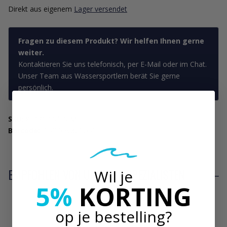
Direkt aus eigenem
Lager versendet
Fragen zu diesem Produkt? Wir helfen Ihnen gerne
weiter.
Kontaktieren Sie uns telefonisch, per E-Mail oder im Chat.
Unser Team aus Wassersportlern berät Sie gerne
persönlich.
SKU:
86129-991-S/M
Barcode:
7040059821204
EMPFOHLEN VON UNSEREN SPEZIALISTEN
Wil je
5%
KORTING
op je bestelling?