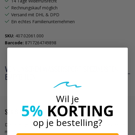
14 Tage Widerrufsrecht
Rechnungskauf möglich
Versand mit DHL & DPD
Ein echtes Familienunternehmen
SKU:
407.02061.000
Barcode:
8717264749898
VON UNSEREN WASSERSPORT SPEZIALISTEN
EMPFOHLEN
Wil je
5%
KORTING
STX SUP PADDLE CARBON 40%
op je bestelling?
Das 3-teilige STX Composite-Paddel ist ein sehr haltbares Paddel
mit 40% Carbon und einem strukturierten Nylonblatt. Das Paddel