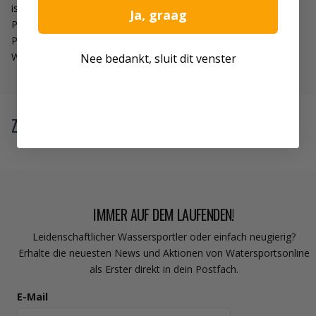
ist perfekt ausbalanciert und leicht, was ein hervorragendes
Ja, graag
Paddelerlebnis garantiert. Dank des Cam Lock Systems ist das
Paddel leicht einstellbar und Sie können die Spannung nach Ihren
Wünschen für optimalen Komfort und Kontrolle einstellen.
Nee bedankt, sluit dit venster
ZULETZT ANGESEHEN
IMMER AUF DEM LAUFENDEN!
Leidenschaftlicher Wassersportler oder einfach neugierig?
Erhalte die neuesten News und Aktionen von Watersportsonline
als Erster direkt in dein Postfach.
E-Mail