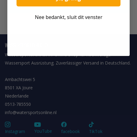
Abonnieren
Nee bedankt, sluit dit venster
WASSERSPORTDIREKT.DE
Wassersportdirekt ist Ihr Online Shop für hochwertige
Wassersport Ausrüstung. Zuverlässiger Versand in Deutschland.
Ambachtswei 5
8501 XA Joure
Niederlande
0513-785550
info@watersportsonline.nl
YouTube
Instagram
facebook
TikTok