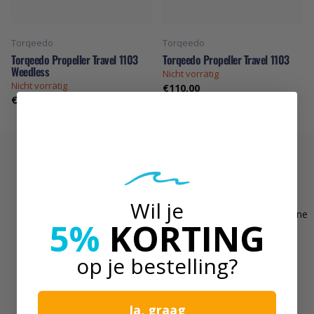
Torqeedo
Torqeedo
Torqeedo Propeller Travel 1103
Torqeedo Propeller Travel 1103
Weedless
Nicht vorrätig
Nicht vorrätig
€110,00
€110,00
IMMER AUF DEM LAUFENDEN!
Leidenschaftlicher Wassersportler oder einfach neugierig?
Wil je
Erhalte die neuesten News und Aktionen von Watersportsonline
5%
KORTING
als Erster direkt in dein Postfach.
E-Mail
op je bestelling?
Ja, graag