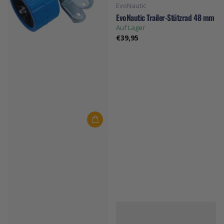
EvoNautic
EvoNautic Trailer-Stützrad 48 mm
Auf Lager
€39,95
EvoNautic
EvoNautic Kielrollen mit
Halterung
Auf Lager
€27,50