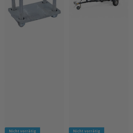
EvoNautic
Faro Trailers
EvoNautic Spannplatte 100 x 80
Faro Aqua Top 2.8 Jet-Ski- und
mm + Bügel 120 x 60 mm
Bootsanhänger mit Planken bis
3,00 m
Nicht vorrätig
Nicht vorrätig
€12,95
€1.499,00
Nicht vorrätig
Nicht vorrätig