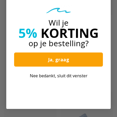
Auf Lager
€24,50
Wil je
5%
KORTING
op je bestelling?
Faro Trailers
Ja, graag
Faro Aqua 4.3
Schlauchbootanhänger bis 4,30
m
Nee bedankt, sluit dit venster
Auf Lager
€1.499,00