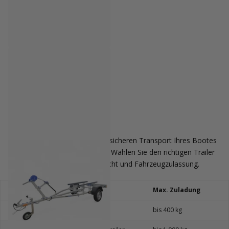
Faro Trailers
Faro Aqua 2.8 Jet-Ski- und
Bootsanhänger mit Planken bis
3,00 m
Nicht vorrätig
€1.149,00
Ein Boottrailer ermöglicht den sicheren Transport Ihres Bootes
von zu Hause bis zum Wasser. Wählen Sie den richtigen Trailer
anhand von Bootslänge, Gewicht und Fahrzeugzulassung.
Bootslänge
Trailertyp
Max. Zuladung
bis 3,5 m
Leichttrailer
bis 400 kg