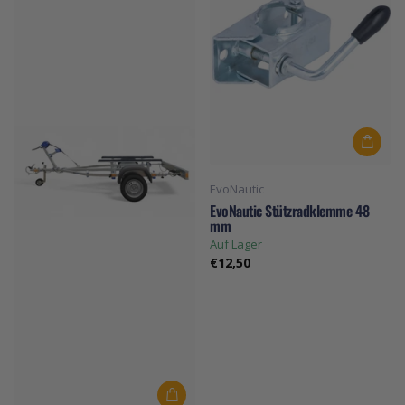
EvoNautic
EvoNautic Stützradklemme 48
mm
Auf Lager
€12,50