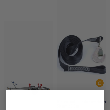
mit Rollen bis 4,30 m
Auf Lager
€1.799,00
Merkloos
Windenband mit Hakenverschluss
50 mm x 8,5 m