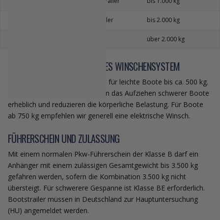
3,5 – 5,5 m
Mittelklasse-Trailer
bis 1.000 kg
5,5 – 7,5 m
Schwerlasttrailer
bis 2.000 kg
über 7,5 m
Profi-Trailer
über 2.000 kg
ELEKTRISCHES VS. MANUELLES WINSCHENSYSTEM
Manuelle Winschen eignen sich für leichte Boote bis ca. 500 kg.
Elektrische Winschen erleichtern das Aufziehen schwerer Boote
erheblich und reduzieren die körperliche Belastung. Für Boote
ab 750 kg empfehlen wir generell eine elektrische Winsch.
FÜHRERSCHEIN UND ZULASSUNG
Mit einem normalen Pkw-Führerschein der Klasse B darf ein
Anhänger mit einem zulässigen Gesamtgewicht bis 3.500 kg
gefahren werden, sofern die Kombination 3.500 kg nicht
übersteigt. Für schwerere Gespanne ist Klasse BE erforderlich.
Bootstrailer müssen in Deutschland zur Hauptuntersuchung
(HU) angemeldet werden.