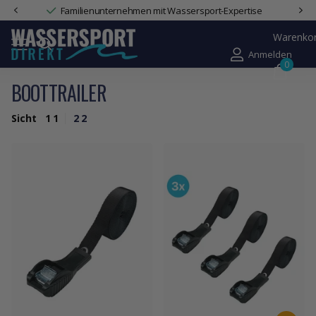
14 Tage Widerrufsrecht & Rechnungskauf
Warenko
Anmelden
0
BOOTTRAILER
Sicht
1
1
2
2