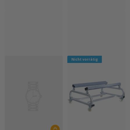
Faro Trailers
Faro Trailers
Faro Aqua 2.8
Faro Aqua 4.3 Bootsanhänger mit
Schlauchbootanhänger bis 3,00
Rollen bis 4,00 m
m
Nicht vorrätig
Nicht vorrätig
€1.349,00
€1.299,00
Nicht vorrätig