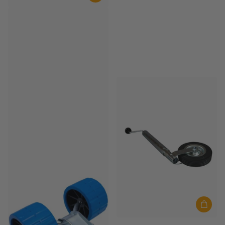
Faro Trailers
Faro Aqua 4.3 Bootsanhänger mit
Planken bis 4,00 m
Auf Lager
€1.299,00