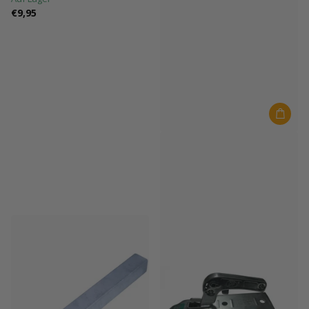
€9,95
EvoNautic
EvoNautic Trailer Trichterrolle
Auf Lager
€40,00