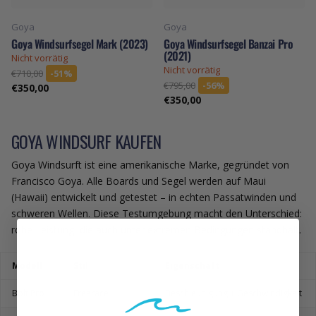
Goya
Goya
Goya Windsurfsegel Mark (2023)
Goya Windsurfsegel Banzai Pro
(2021)
Nicht vorrätig
Nicht vorrätig
€710,00
-51%
€795,00
-56%
€350,00
€350,00
GOYA WINDSURF KAUFEN
Goya Windsurft ist eine amerikanische Marke, gegründet von
Francisco Goya. Alle Boards und Segel werden auf Maui
(Hawaii) entwickelt und getestet – in echten Passatwinden und
schweren Wellen. Diese Testumgebung macht den Unterschied:
rohe Leistung, die auch unter extremen Bedingungen standhalt.
Modell
Stil
Eigenschaft
Bolt Pro
Freerace
Beschleunigung + Geschwindigkeit