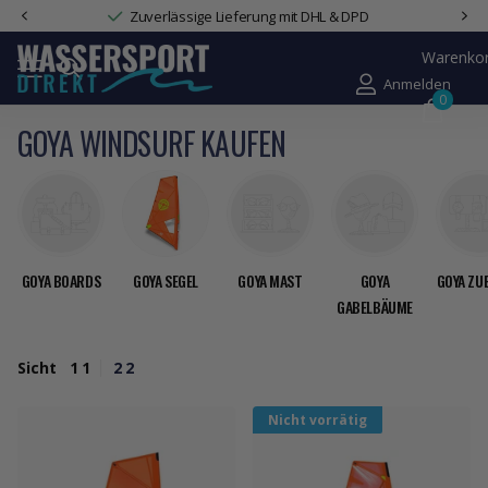
it DHL & DPD
Familienunternehmen mit Wassersport
Warenko
Anmelden
0
GOYA WINDSURF KAUFEN
GOYA BOARDS
GOYA SEGEL
GOYA MAST
GOYA
GOYA ZU
GABELBÄUME
Sicht
1
1
2
2
Nicht vorrätig