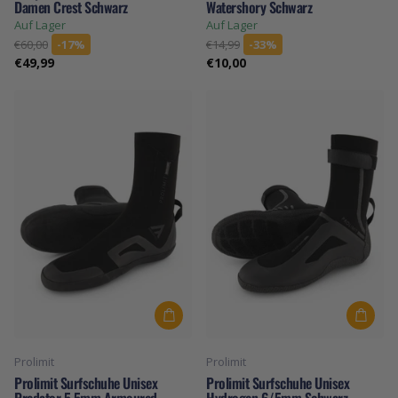
Damen Crest Schwarz
Watershory Schwarz
Auf Lager
Auf Lager
€60,00
-17%
€14,99
-33%
€49,99
€10,00
Prolimit
Prolimit
Prolimit Surfschuhe Unisex
Prolimit Surfschuhe Unisex
Predator 5.5mm Armoured
Hydrogen 6/5mm Schwarz