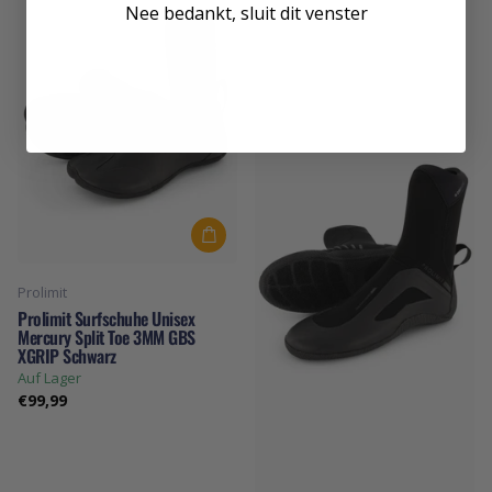
Nee bedankt, sluit dit venster
Prolimit
Prolimit Surfschuhe Unisex
Mercury Split Toe 3MM GBS
XGRIP Schwarz
Auf Lager
€99,99