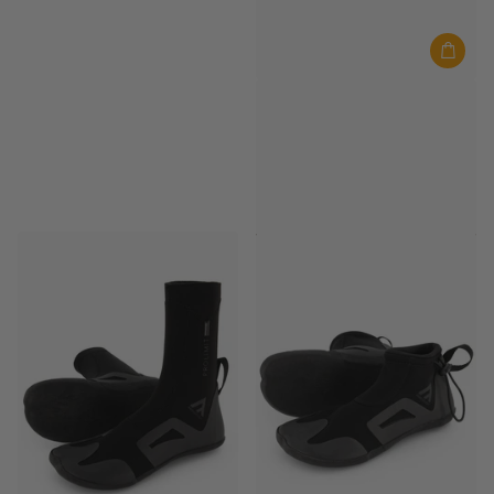
Prolimit
Prolimit Surfschuhe Unisex
Hydrogen 5.5MM XGRIP Schwarz
Auf Lager
€85,00