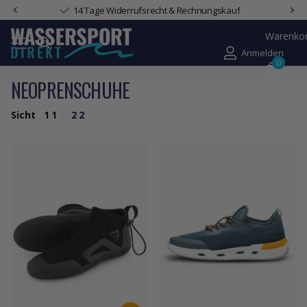
Zuverlässige Lieferung mit DHL & DPD
Warenko
Anmelden
0
NEOPRENSCHUHE
Sicht
1
1
2
2