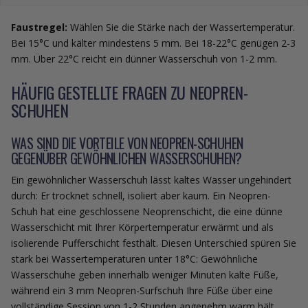
Faustregel:
Wählen Sie die Stärke nach der Wassertemperatur.
Bei 15°C und kälter mindestens 5 mm. Bei 18-22°C genügen 2-3
mm. Über 22°C reicht ein dünner Wasserschuh von 1-2 mm.
HÄUFIG GESTELLTE FRAGEN ZU NEOPREN-
SCHUHEN
WAS SIND DIE VORTEILE VON NEOPREN-SCHUHEN
GEGENÜBER GEWÖHNLICHEN WASSERSCHUHEN?
Ein gewöhnlicher Wasserschuh lässt kaltes Wasser ungehindert
durch: Er trocknet schnell, isoliert aber kaum. Ein Neopren-
Schuh hat eine geschlossene Neoprenschicht, die eine dünne
Wasserschicht mit Ihrer Körpertemperatur erwärmt und als
isolierende Pufferschicht festhält. Diesen Unterschied spüren Sie
stark bei Wassertemperaturen unter 18°C: Gewöhnliche
Wasserschuhe geben innerhalb weniger Minuten kalte Füße,
während ein 3 mm Neopren-Surfschuh Ihre Füße über eine
vollständige Session von 1-2 Stunden angenehm warm hält.