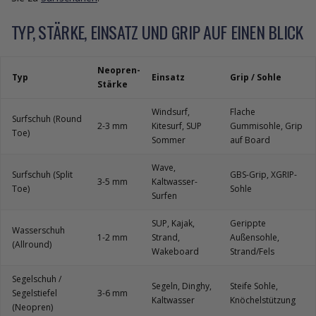
TYP, STÄRKE, EINSATZ UND GRIP AUF EINEN BLICK
Neopren-
Typ
Einsatz
Grip / Sohle
Stärke
Windsurf,
Flache
Surfschuh (Round
2-3 mm
Kitesurf, SUP
Gummisohle, Grip
Toe)
Sommer
auf Board
Wave,
Surfschuh (Split
GBS-Grip, XGRIP-
3-5 mm
Kaltwasser-
Toe)
Sohle
Surfen
SUP, Kajak,
Gerippte
Wasserschuh
1-2 mm
Strand,
Außensohle,
(Allround)
Wakeboard
Strand/Fels
Segelschuh /
Segeln, Dinghy,
Steife Sohle,
Segelstiefel
3-6 mm
Kaltwasser
Knöchelstützung
(Neopren)