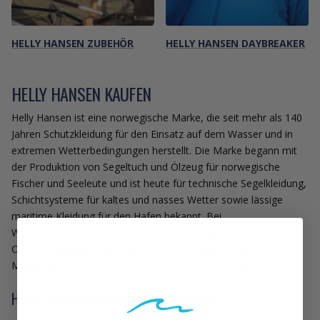
HELLY HANSEN ZUBEHÖR
HELLY HANSEN DAYBREAKER
HELLY HANSEN KAUFEN
Helly Hansen ist eine norwegische Marke, die seit mehr als 140
Jahren Schutzkleidung für den Einsatz auf dem Wasser und in
extremen Wetterbedingungen herstellt. Die Marke begann mit
der Produktion von Segeltuch und Ölzeug für norwegische
Fischer und Seeleute und ist heute für technische Segelkleidung,
Schichtsysteme für kaltes und nasses Wetter sowie lässige
maritime Kleidung für den Hafen bekannt. Bei
Watersportsonline findest du das vollständige Sortiment: von
Offshore-Segelanzügen und Trockenanzügen bis hin zu
Midlayern, Fleeces, Mützen und Wassersportschuhen.
HELLY HANSEN SORTIMENT IM ÜBERBLICK