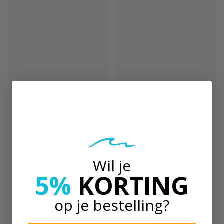
It's On
It's On
It's On Zink 30 Gramm Grau
It's On Zink 10 Gramm Rot
Nicht vorrätig
Nicht vorrätig
€18,00
€10,00
Wil je
5%
KORTING
op je bestelling?