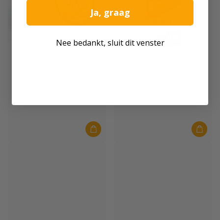
Ja, graag
Nee bedankt, sluit dit venster
It's On
TravelSafe
It's On Zink 10 Gramm Lila
TravelSafe Sonnencreme SPF50
200 ml
Auf Lager
Auf Lager
€10,00
€12,99