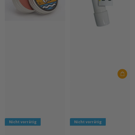
It's On
TravelSafe
It's On Zink 30 Gramm Rot
TravelSafe Lippenbalsam SPF20
Nicht vorrätig
Auf Lager
€18,00
€3,99
Nicht vorrätig
Nicht vorrätig