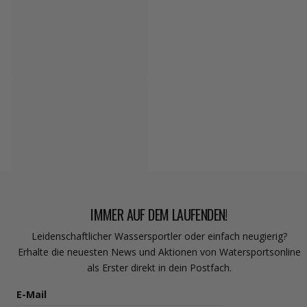
It's On
It's On Zink 10 Gramm Weiß
Nicht vorrätig
€10,00
IMMER AUF DEM LAUFENDEN!
Leidenschaftlicher Wassersportler oder einfach neugierig?
Erhalte die neuesten News und Aktionen von Watersportsonline
als Erster direkt in dein Postfach.
E-Mail