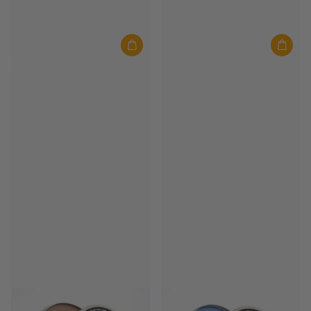
It's On
It's On
It's On Zink 30 Gramm Braun
It's On Zink 30 Gramm Lila
Auf Lager
Auf Lager
€18,00
€18,00