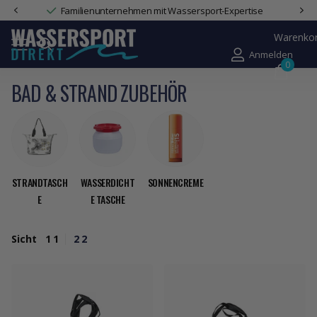
Familienunternehmen mit Wassersport-Expertise
Warenko
Anmelden
0
BAD & STRAND ZUBEHÖR
STRANDTASCH
WASSERDICHT
SONNENCREME
E
E TASCHE
Sicht
1
1
2
2