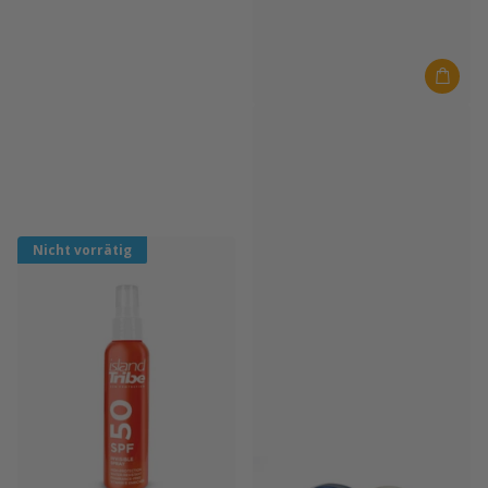
It's On
It's On Zink 30 Gramm Weiß
Auf Lager
€18,00
Nicht vorrätig