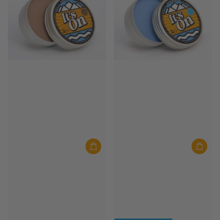
It's On
It's On
It's On Zink 10 Gramm Braun
It's On Zink 10 Gramm Blau
Auf Lager
Auf Lager
€10,00
€10,00