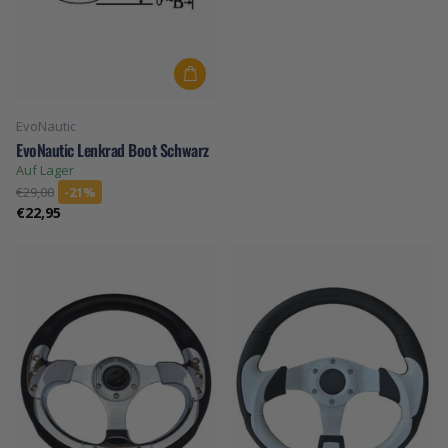
EvoNautic
EvoNautic Lenkrad Boot Schwarz
Auf Lager
€29,00
-21%
€22,95