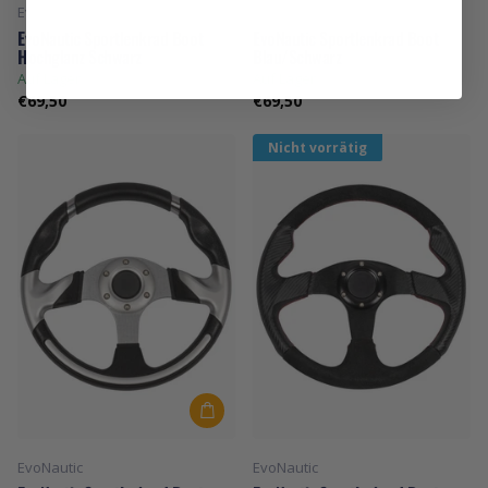
EvoNautic
EvoNautic
EvoNautic Sportlenkrad Boot
EvoNautic Sportlenkrad Boot
Hochglanz Schwarz
Blau/Schwarz
Auf Lager
Auf Lager
€69,50
€69,50
Nicht vorrätig
EvoNautic
EvoNautic