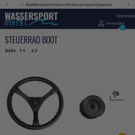
Familienunternehmen mit Wassersport-Expertise
Warenko
Anmelden
0
STEUERRAD BOOT
Sicht
1
1
2
2