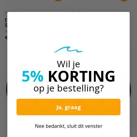
EvoNautic
EvoNautic
EvoNautic Sportlenkrad Boot
EvoNautic Sportlenkrad Boot
Schwarz
Holz/Schwarz
Auf Lager
Auf Lager
€69,50
€69,50
Wil je
5%
KORTING
op je bestelling?
Ja, graag
Nee bedankt, sluit dit venster