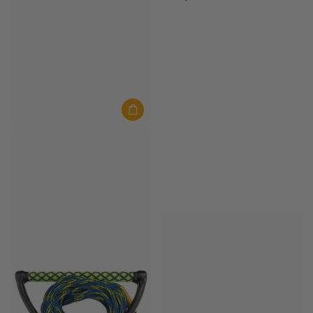
Aztron
Aztron Wassersport Helm HS9
Auf Lager
€55,00