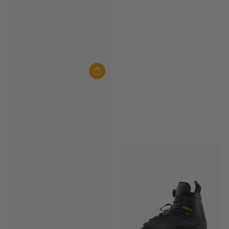
JOBE
JOBE Wakeboard Knox
Auf Lager
€399,99