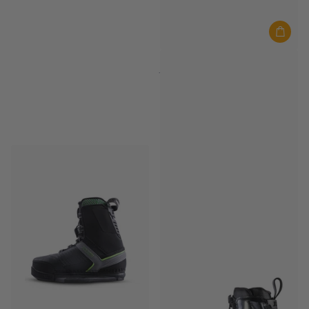
JOBE
JOBE Schwimmweste Damen
Unify Rosa
Auf Lager
€119,99