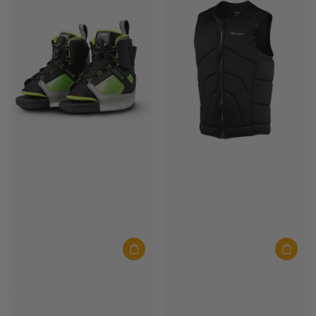
JOBE
Prolimit
JOBE Wakeboard Bindungen
Prolimit Impactweste Herren
Republik
Fusion Full Padded Frontzip