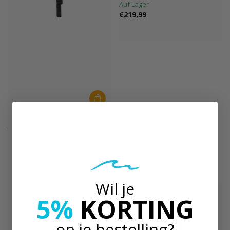
Auf Lager
€219,99
JOBE
JOBE Wassersport Helm Base
Dunkelblau
Auf Lager
€59,99
Wil je
5%
KORTING
op je bestelling?