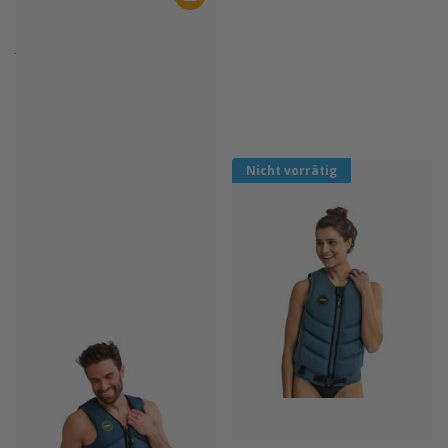
JOBE
JOBE Wassersport Helm Base
Grau
Auf Lager
€69,99
Nicht vorrätig