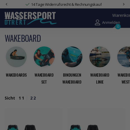
14 Tage Widerrufsrecht & Rechnungskauf
Warenko
Anmelden
0
WAKEBOARD
WAKEBOARDS
WAKEBOARD
BINDUNGEN
WAKEBOARD
WAKEBO
SET
WAKEBOARD
LINIE
WEST
Sicht
1
1
2
2