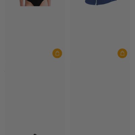
JOBE
Prolimit
JOBE Schwimmweste Damen
Prolimit Impactweste Damen
Unify Blau
PureGirl Blau
Auf Lager
Auf Lager
€119,99
€129,00
-30%
€90,00