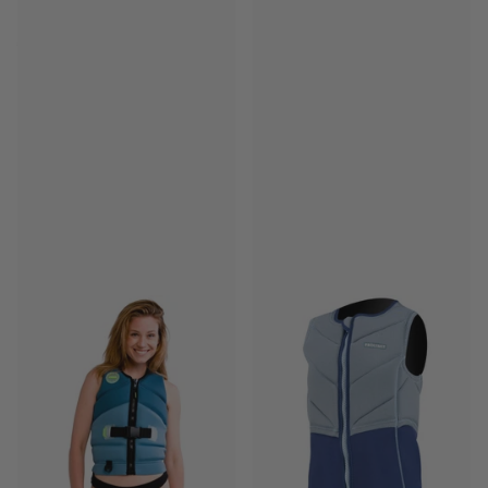
Schwarz
Auf Lager
Auf Lager
€219,99
-9%
€129,00
€199,99