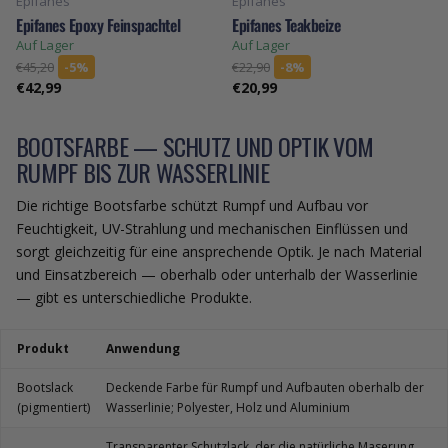
Epifanes
Epifanes
Epifanes Epoxy Feinspachtel
Epifanes Teakbeize
Auf Lager
Auf Lager
€45,20
-5%
€22,90
-8%
€42,99
€20,99
BOOTSFARBE — SCHUTZ UND OPTIK VOM
RUMPF BIS ZUR WASSERLINIE
Die richtige Bootsfarbe schützt Rumpf und Aufbau vor
Feuchtigkeit, UV-Strahlung und mechanischen Einflüssen und
sorgt gleichzeitig für eine ansprechende Optik. Je nach Material
und Einsatzbereich — oberhalb oder unterhalb der Wasserlinie
— gibt es unterschiedliche Produkte.
Produkt
Anwendung
Bootslack
Deckende Farbe für Rumpf und Aufbauten oberhalb der
(pigmentiert)
Wasserlinie; Polyester, Holz und Aluminium
Transparenter Schutzlack, der die natürliche Maserung