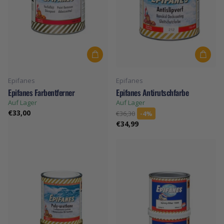
Epifanes
Epifanes
Epifanes Farbentferner
Epifanes Antirutschfarbe
Auf Lager
Auf Lager
€33,00
€36,30
-4%
€34,99