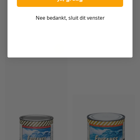
€13,99
Nee bedankt, sluit dit venster
Boero
Boero Scirocco Antifouling
Auf Lager
€39,99
-
€214,99