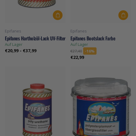
Epifanes
Epifanes
Epifanes Hartholzöl-Lack UV-Filter
Epifanes Bootslack Farbe
Auf Lager
Auf Lager
€20,99
-
€37,99
€27,40
-16%
€22,99