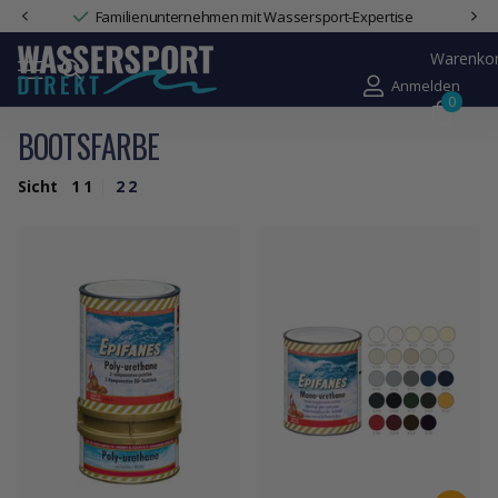
Familienunternehmen mit Wassersport-Expertise
Warenko
Anmelden
0
BOOTSFARBE
Sicht
1
1
2
2