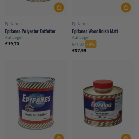
Epifanes
Epifanes
Epifanes Polyester Entfetter
Epifanes Woodfinish Matt
Auf Lager
Auf Lager
€19,70
€41,80
-9%
€37,99