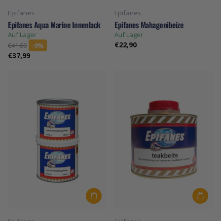
Epifanes
Epifanes
Epifanes Aqua Marine Innenlack
Epifanes Mahagonibeize
Auf Lager
Auf Lager
€22,90
€41,60
-9%
€37,99