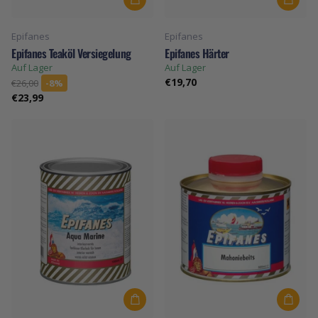
Epifanes
Epifanes
Epifanes Teaköl Versiegelung
Epifanes Härter
Auf Lager
Auf Lager
€19,70
€26,00
-8%
€23,99