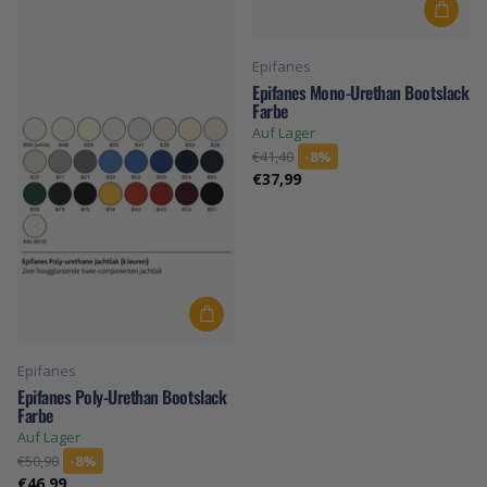
Epifanes
Epifanes Mono-Urethan Bootslack
Farbe
Auf Lager
€41,40
-8%
€37,99
Epifanes
Epifanes Poly-Urethan Bootslack
Farbe
Auf Lager
€50,90
-8%
€46,99