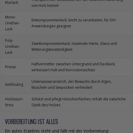
Klarlack
von Holz betont
Mono-
Einkomponentenlack; leicht zu verarbeiten, für DIY-
Urethan-
Anwendungen geeignet
Lack
Poly-
Zweikomponentenlack; maximale Härte, Glanz und
Urethan-
Witterungsbeständigkeit
Lack
Haftvermittler zwischen Untergrund und Decklack;
Primer
verbessert Halt und Korrosionsschutz
Unterwasseranstrich, der Bewuchs durch Algen,
Antifouling
Muscheln und Seepocken verhindert
Holzlasur/-
Schützt und pflegt Holzoberflächen; erhält die natürliche
firnis
Optik des Holzes
VORBEREITUNG IST ALLES
Ein gutes Ergebnis steht und fällt mit der Vorbereitung: