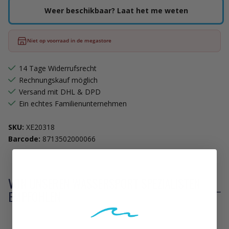
Weer beschikbaar? Laat het me weten
Niet op voorraad in de megastore
14 Tage Widerrufsrecht
Rechnungskauf möglich
Versand mit DHL & DPD
Ein echtes Familienunternehmen
SKU:
XE20318
Barcode:
8713502000066
VON UNSEREN WASSERSPORT SPEZIALISTEN
EMPFOHLEN