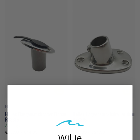
Hollex
Hollex
Hollex Flaggenstockhalter Einbau
Hollex Flaggenstockhalter Aufbau
RVS316
RVS316
Auf Lager
Auf Lager
€13,99
-
€14,99
€18,99
-
€21,99
Wil je