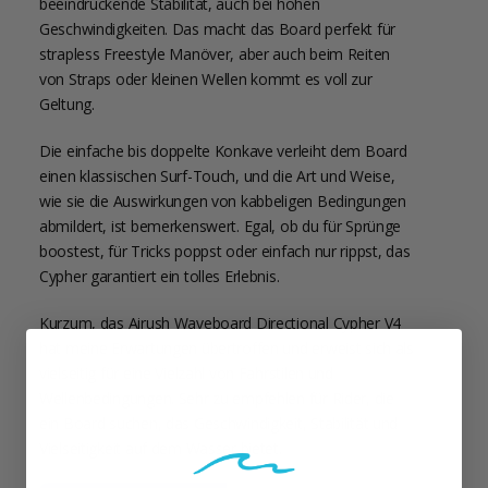
beeindruckende Stabilität, auch bei hohen
Geschwindigkeiten. Das macht das Board perfekt für
strapless Freestyle Manöver, aber auch beim Reiten
von Straps oder kleinen Wellen kommt es voll zur
Geltung.
Die einfache bis doppelte Konkave verleiht dem Board
einen klassischen Surf-Touch, und die Art und Weise,
wie sie die Auswirkungen von kabbeligen Bedingungen
abmildert, ist bemerkenswert. Egal, ob du für Sprünge
boostest, für Tricks poppst oder einfach nur rippst, das
Cypher garantiert ein tolles Erlebnis.
Kurzum, das Airush Waveboard Directional Cypher V4
hat meine Erwartungen übertroffen und erweist sich als
vielseitig für eine Vielzahl von Fahrstilen und
Wellenbedingungen. Sehr zu empfehlen für Rider, die
ein Board suchen, das Geschwindigkeit, Stabilität und
Vielseitigkeit auf dem Wasser bietet.