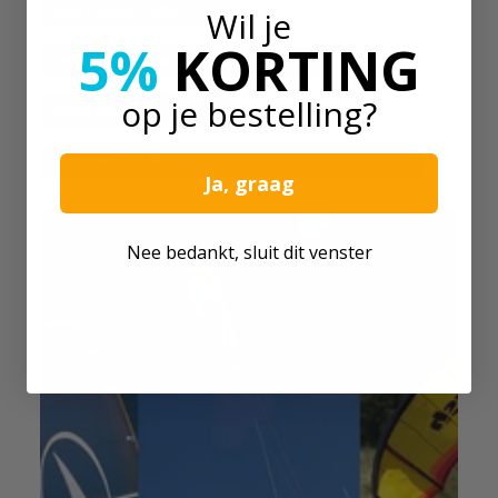
Kreuz-Küste - 50%
Wil je
5%
KORTING
Leichtwind - 75%
op je bestelling?
Wellenhöhe - 50%.
Onshore - 100%.
Ja, graag
Nee bedankt, sluit dit venster