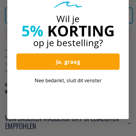
Wil je
Weer beschikbaar? Laat het me weten
5%
KORTING
Niet op voorraad in de megastore
op je bestelling?
14 Tage Widerrufsrecht
Rechnungskauf möglich
Ja, graag
Versand mit DHL & DPD
Ein echtes Familienunternehmen
Nee bedankt, sluit dit venster
SKU:
WH4034-XL
Barcode:
4260411001652
VON UNSEREN WASSERSPORT SPEZIALISTEN
EMPFOHLEN