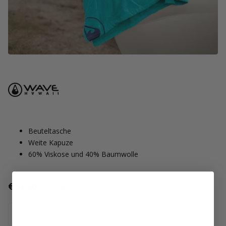
Beuteltasche
Weite Kapuze
60% Viskose und 40% Baumwolle
€64,90
Inkl. MwSt
Nicht vorrätig