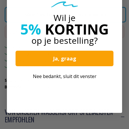
Wil je
Weer beschikbaar? Laat het me weten
5%
KORTING
Niet op voorraad in de megastore
op je bestelling?
14 Tage Widerrufsrecht
Rechnungskauf möglich
Ja, graag
Versand mit DHL & DPD
Ein echtes Familienunternehmen
Nee bedankt, sluit dit venster
SKU:
WH4004-L
Barcode:
4260411000341
VON UNSEREN WASSERSPORT SPEZIALISTEN
EMPFOHLEN