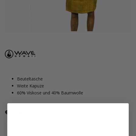
Beuteltasche
Weite Kapuze
60% Viskose und 40% Baumwolle
€69,90
Inkl. MwSt
Nicht vorrätig