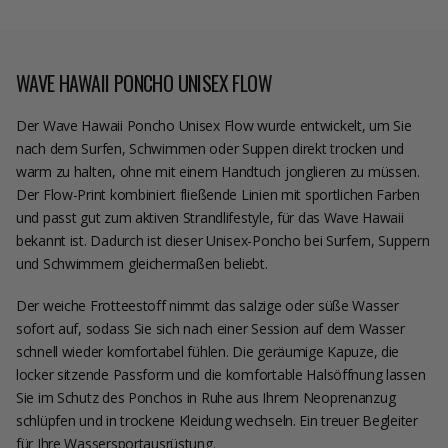
WAVE HAWAII PONCHO UNISEX FLOW
Der Wave Hawaii Poncho Unisex Flow wurde entwickelt, um Sie
nach dem Surfen, Schwimmen oder Suppen direkt trocken und
warm zu halten, ohne mit einem Handtuch jonglieren zu müssen.
Der Flow-Print kombiniert fließende Linien mit sportlichen Farben
und passt gut zum aktiven Strandlifestyle, für das Wave Hawaii
bekannt ist. Dadurch ist dieser Unisex-Poncho bei Surfern, Suppern
und Schwimmern gleichermaßen beliebt.
Der weiche Frotteestoff nimmt das salzige oder süße Wasser
sofort auf, sodass Sie sich nach einer Session auf dem Wasser
schnell wieder komfortabel fühlen. Die geräumige Kapuze, die
locker sitzende Passform und die komfortable Halsöffnung lassen
Sie im Schutz des Ponchos in Ruhe aus Ihrem Neoprenanzug
schlüpfen und in trockene Kleidung wechseln. Ein treuer Begleiter
für Ihre Wassersportausrüstung.