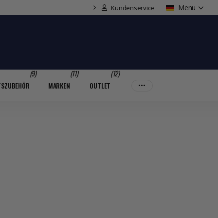
Menu
Familienunternehmen mit Wassersport-Expertise
Kundenservice
(9)
(11)
(12)
TSZUBEHÖR
MARKEN
OUTLET