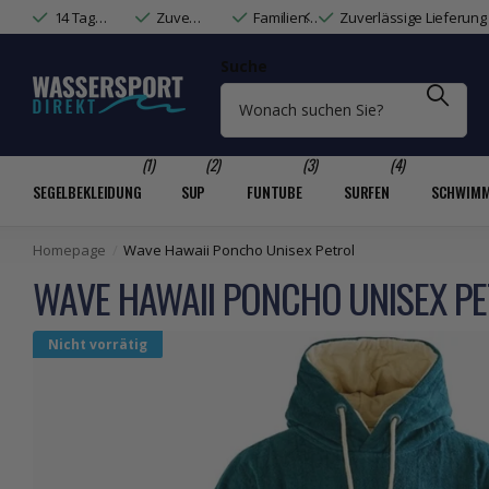
14 Tage Widerrufsrecht & Rechnungskauf
Zuverlässige Lieferung mit DHL & DPD
Zuverlässige Lieferung mit DHL & DPD
Familienunternehmen mit Wassersport-Expertise
Suche
(1)
(2)
(3)
(4)
SEGELBEKLEIDUNG
SUP
FUNTUBE
SURFEN
SCHWIM
Homepage
Wave Hawaii Poncho Unisex Petrol
WAVE HAWAII PONCHO UNISEX P
Nicht vorrätig