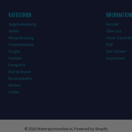
KATEGORIEN
INFORMATION
Segelbekleidung
Kontakt
Surfen
Über uns
Neoprenanzug
Unser Geschäft
Schwimmweste
B2B
Dinghy
Surf-Schulen
Funtube
Impressum
Funsports
Bad & Strand
Bootszubehör
Marken
Outlet
©
2026
Watersportsonline.nl, Powered by Shopify