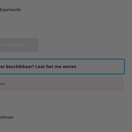
 Baumwolle
cht vorrätig
er beschikbaar? Laat het me weten
tore
rnehmen