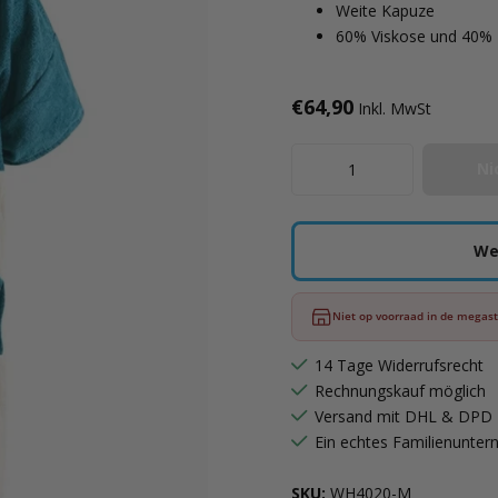
Weite Kapuze
60% Viskose und 40%
€64,90
Inkl. MwSt
Ni
We
Niet op voorraad in de megas
14 Tage Widerrufsrecht
Rechnungskauf möglich
Versand mit DHL & DPD
Ein echtes Familienunte
SKU:
WH4020-M