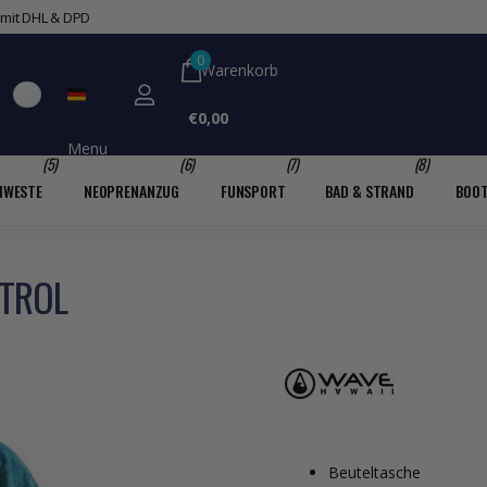
0
Warenkorb
€0,00
Menu
(5)
(6)
(7)
(8)
MWESTE
NEOPRENANZUG
FUNSPORT
BAD & STRAND
BOO
ETROL
Beuteltasche