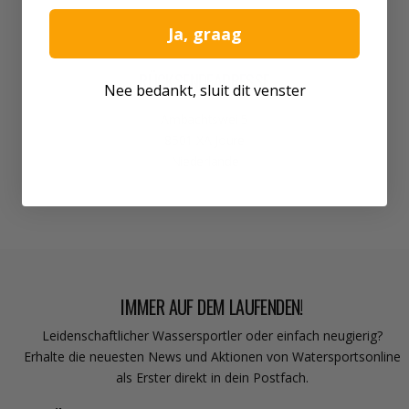
Ja, graag
RÜCKSENDEADRESSE
Nee bedankt, sluit dit venster
Ambachtswei 5
8501 XA Joure
Niederlande
IMMER AUF DEM LAUFENDEN!
Leidenschaftlicher Wassersportler oder einfach neugierig?
Erhalte die neuesten News und Aktionen von Watersportsonline
als Erster direkt in dein Postfach.