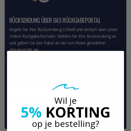
RÜCKSENDUNG ÜBER DAS RÜCKGABEPORTAL
Regeln Sie Ihre Rücksendung schnell und einfach über unser
Online Rückgabeformular. Melden Sie Ihre Rücksendung an
und geben Sie das Paket an der von Ihnen gewählten
Abgabestelle ab.
Möchten Sie die Rücksendung lieber selbst organisieren?
Dann können Sie unser Rücksendeformular herunterladen
und Ihre Rücksendung eigenständig abwickeln.
Zum Retourenportal gehen
Wil je
5%
KORTING
Download Rückgabeformular
op je bestelling?